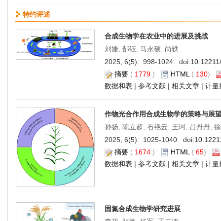
特约评述
合成生物学在农业中的进展及挑战
刘婕, 郜钰, 马永硕, 尚轶
2025, 6(5): 998-1024. doi:
10.12211
摘要
(
1779
)
HTML
(
130
)
数据和表
|
参考文献
|
相关文章
|
计量
作物光合作用合成生物学的策略与展
孙扬, 陈立超, 石艳云, 王珂, 吕丹丹, 
2025, 6(5): 1025-1040. doi:
10.1221
摘要
(
1674
)
HTML
(
65
)
数据和表
|
参考文献
|
相关文章
|
计量
固氮合成生物学研究进展