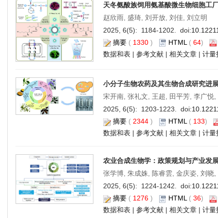
天冬氨酸族饲用氨基酸微生物细胞工
赵欣雨, 盛琦, 刘开放, 刘佳, 刘立明
2025, 6(5): 1184-1202. doi:
10.1221
摘要
(
1330
)
HTML
(
64
)
数据和表
|
参考文献
|
相关文章
|
计量
小分子生物农药及其生物合成研究进
宋开南, 张礼文, 王超, 田平芳, 李广悦,
2025, 6(5): 1203-1223. doi:
10.1221
摘要
(
2344
)
HTML
(
133
)
数据和表
|
参考文献
|
相关文章
|
计量
农业合成生物学：政策规划与产业发
张学博, 朱成姝, 陈睿雲, 金庆姿, 刘晓,
2025, 6(5): 1224-1242. doi:
10.1221
摘要
(
1276
)
HTML
(
36
)
数据和表
|
参考文献
|
相关文章
|
计量