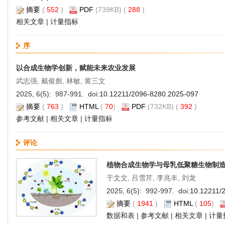
摘要
(
552
)
PDF
(739KB) (
288
)
相关文章
|
计量指标
序
以合成生物学创新，赋能未来农业发展
武志强, 戴俊彪, 林敏, 黄三文
2025, 6(5): 987-991. doi:
10.12211/2096-8280.2025-097
摘要
(
763
)
HTML
(
70
)
PDF
(732KB) (
392
)
参考文献
|
相关文章
|
计量指标
评论
植物合成生物学与母乳低聚糖生物制
于文文, 吕雪芹, 李兆丰, 刘龙
2025, 6(5): 992-997. doi:
10.12211/
摘要
(
1941
)
HTML
(
105
)
数据和表
|
参考文献
|
相关文章
|
计量