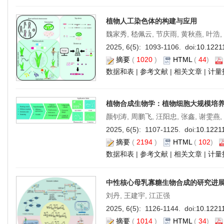
植物人工染色体的构建与应用
魏家秀, 嵇佩云, 节庆雨, 黄秋燕, 叶浩
2025, 6(5): 1093-1106. doi:
10.1221
摘要
(
1020
)
HTML
(
44
)
数据和表
|
参考文献
|
相关文章
|
计量
植物合成生物学：植物细胞大规模培
颜钊涛, 周鹏飞, 汪阳忠, 张鑫, 谢雯燕,
2025, 6(5): 1107-1125. doi:
10.1221
摘要
(
2194
)
HTML
(
102
)
数据和表
|
参考文献
|
相关文章
|
计量
中性核心母乳寡糖生物合成的研究进
刘丹, 王建宇, 江正强
2025, 6(5): 1126-1144. doi:
10.1221
摘要
(
1014
)
HTML
(
34
)