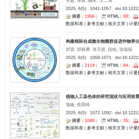
李超, 张焕, 杨军, 王二涛
2025, 6(5): 1041-1057. doi:
10.1221
摘要
(
1956
)
HTML
(
99
)
数据和表
|
参考文献
|
相关文章
|
计量
构建根际合成微生物菌群促进作物养
郑雷, 郑棋腾, 张天骄, 段鲲, 张瑞福
2025, 6(5): 1058-1071. doi:
10.1221
摘要
(
2118
)
HTML
(
84
)
数据和表
|
参考文献
|
相关文章
|
计量
植物人工染色体的研究现状与应用前
蒲娅, 焦雨铃
2025, 6(5): 1072-1092. doi:
10.1221
摘要
(
1088
)
HTML
(
35
)
数据和表
|
参考文献
|
相关文章
|
计量