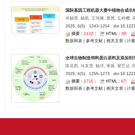
国际基因工程机器大赛中植物合成生
何杨昱, 杨凯, 王玮琳, 黄茜, 丘梓樱, 
2025, 6(5): 1243-1254. doi:
10.122
摘要
(
1122
)
HTML
(
39
)
数据和表
|
参考文献
|
相关文章
|
计
全球生物制造饲料蛋白原料及添加剂
陈吴西, 马龙雪, 杨洋, 朱振, 翟艺达, 
2025, 6(5): 1255-1273. doi:
10.122
摘要
(
1715
)
HTML
(
67
)
数据和表
|
参考文献
|
相关文章
|
计