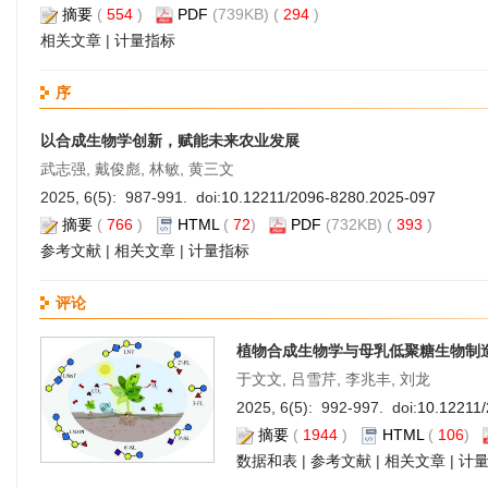
摘要
(
554
)
PDF
(739KB) (
294
)
相关文章
|
计量指标
序
以合成生物学创新，赋能未来农业发展
武志强, 戴俊彪, 林敏, 黄三文
2025, 6(5): 987-991. doi:
10.12211/2096-8280.2025-097
摘要
(
766
)
HTML
(
72
)
PDF
(732KB) (
393
)
参考文献
|
相关文章
|
计量指标
评论
植物合成生物学与母乳低聚糖生物制
于文文, 吕雪芹, 李兆丰, 刘龙
2025, 6(5): 992-997. doi:
10.12211
摘要
(
1944
)
HTML
(
106
)
数据和表
|
参考文献
|
相关文章
|
计