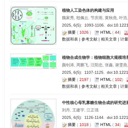
植物人工染色体的构建与应用
魏家秀, 嵇佩云, 节庆雨, 黄秋燕, 叶浩
2025, 6(5): 1093-1106. doi:
10.122
摘要
(
1026
)
HTML
(
44
)
数据和表
|
参考文献
|
相关文章
|
计
植物合成生物学：植物细胞大规模培
颜钊涛, 周鹏飞, 汪阳忠, 张鑫, 谢雯燕
2025, 6(5): 1107-1125. doi:
10.122
摘要
(
2197
)
HTML
(
102
)
数据和表
|
参考文献
|
相关文章
|
计
中性核心母乳寡糖生物合成的研究进
刘丹, 王建宇, 江正强
2025, 6(5): 1126-1144. doi:
10.122
摘要
(
1018
)
HTML
(
34
)