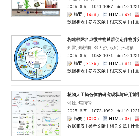
2025, 6(5): 1041-1057. doi:
10.122
摘要
(
1958
)
HTML
(
99
)
数据和表
|
参考文献
|
相关文章
|
计
构建根际合成微生物菌群促进作物养
郑雷, 郑棋腾, 张天骄, 段鲲, 张瑞福
2025, 6(5): 1058-1071. doi:
10.122
摘要
(
2126
)
HTML
(
84
)
数据和表
|
参考文献
|
相关文章
|
计
植物人工染色体的研究现状与应用前
蒲娅, 焦雨铃
2025, 6(5): 1072-1092. doi:
10.122
摘要
(
1090
)
HTML
(
35
)
数据和表
|
参考文献
|
相关文章
|
计