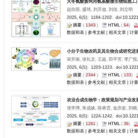
天冬氨酸族饲用氨基酸微生物细胞工
赵欣雨, 盛琦, 刘开放, 刘佳, 刘立明
2025, 6(5): 1184-1202. doi:
10.122
摘要
(
1343
)
HTML
(
64
)
数据和表
|
参考文献
|
相关文章
|
计
小分子生物农药及其生物合成研究进
宋开南, 张礼文, 王超, 田平芳, 李广悦
2025, 6(5): 1203-1223. doi:
10.122
摘要
(
2344
)
HTML
(
133
)
数据和表
|
参考文献
|
相关文章
|
计
农业合成生物学：政策规划与产业发
张学博, 朱成姝, 陈睿雲, 金庆姿, 刘晓
2025, 6(5): 1224-1242. doi:
10.122
摘要
(
1281
)
HTML
(
36
)
数据和表
|
参考文献
|
相关文章
|
计