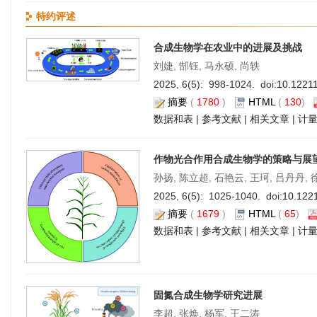
特约评述
合成生物学在农业中的进展及挑战
刘婕, 郜钰, 马永硕, 尚轶
2025, 6(5): 998-1024. doi:
10.1221
摘要
(
1780
)
HTML
(
130
)
数据和表
|
参考文献
|
相关文章
|
计
作物光合作用合成生物学的策略与展
孙扬, 陈立超, 石艳云, 王珂, 吕丹丹,
2025, 6(5): 1025-1040. doi:
10.122
摘要
(
1679
)
HTML
(
65
)
数据和表
|
参考文献
|
相关文章
|
计
固氮合成生物学研究进展
李超, 张焕, 杨军, 王二涛