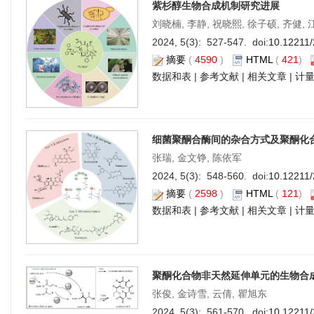
紫杉醇生物合成机制研究进展
刘晓楠, 李静, 祝晓熙, 徐子硕, 齐健,
2024, 5(3): 527-547. doi:
10.12211
摘要
(
4590
)
HTML
(
421
)
数据和表
|
参考文献
|
相关文章
|
计
细菌聚酮合酶间的杂合方式及聚酮化
张瑞, 金文铮, 陈依军
2024, 5(3): 548-560. doi:
10.12211
摘要
(
2598
)
HTML
(
121
)
数据和表
|
参考文献
|
相关文章
|
计
聚酮化合物非天然延伸单元的生物合
张俊, 金诗雪, 云倩, 瞿旭东
2024, 5(3): 561-570. doi:
10.12211