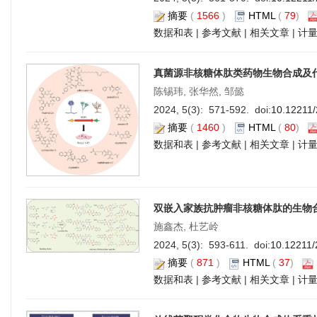
摘要
(
1566
)
HTML
(
79
)
数据和表
|
参考文献
|
相关文章
|
计
真菌源非核糖体肽类药物生物合成及
陈锡玮, 张华然, 邹懿
2024, 5(3): 571-592. doi:
10.12211
摘要
(
1460
)
HTML
(
80
)
数据和表
|
参考文献
|
相关文章
|
计
双嵌入家族抗肿瘤非核糖体肽的生物
施鑫杰, 杜艺岭
2024, 5(3): 593-611. doi:
10.12211/
摘要
(
871
)
HTML
(
37
)
数据和表
|
参考文献
|
相关文章
|
计