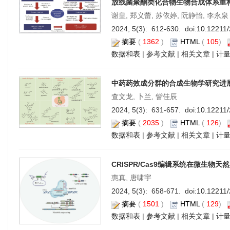
放线菌聚酮类化合物生物合成体系重
谢皇, 郑义蕾, 苏依婷, 阮静怡, 李永泉
2024, 5(3): 612-630. doi:
10.12211
摘要
(
1362
)
HTML
(
105
)
数据和表
|
参考文献
|
相关文章
|
计
中药药效成分群的合成生物学研究进
查文龙, 卜兰, 訾佳辰
2024, 5(3): 631-657. doi:
10.12211
摘要
(
2035
)
HTML
(
126
)
数据和表
|
参考文献
|
相关文章
|
计
CRISPR/Cas9编辑系统在微生物
惠真, 唐啸宇
2024, 5(3): 658-671. doi:
10.12211
摘要
(
1501
)
HTML
(
129
)
数据和表
|
参考文献
|
相关文章
|
计