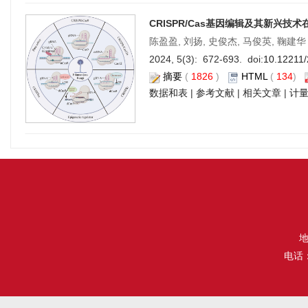
CRISPR/Cas基因编辑及其新兴
陈盈盈, 刘扬, 史俊杰, 马俊英, 鞠建华
2024, 5(3): 672-693. doi:
10.12211
摘要
(
1826
)
HTML
(
134
)
数据和表
|
参考文献
|
相关文章
|
计
地
电话：（