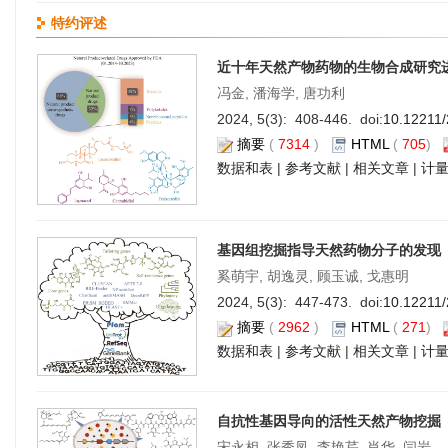
特约评述
近十年天然产物药物的生物合成研究
冯金, 潘海学, 唐功利
2024, 5(3): 408-446. doi:
10.12211
摘要
(
7314
)
HTML
(
705
)
数据和表
|
参考文献
|
相关文章
|
计
基因组挖掘指导天然药物分子的发现
奚萌宇, 胡逸灵, 顾玉诚, 戈惠明
2024, 5(3): 447-473. doi:
10.12211
摘要
(
2962
)
HTML
(
271
)
数据和表
|
参考文献
|
相关文章
|
计
自抗性基因导向的活性天然产物挖掘
宋永相, 张秀凤, 李艳芹, 肖华, 闫岩