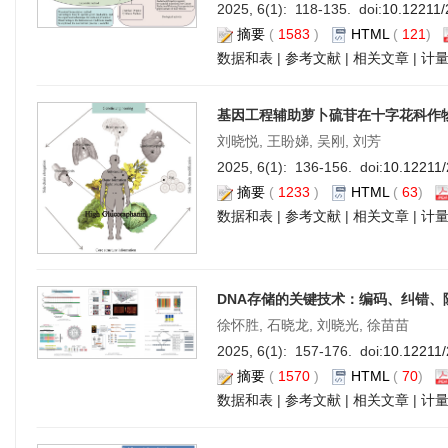
2025, 6(1): 118-135. doi:
10.12211/
摘要
(
1583
)
HTML
(
121
)
数据和表
|
参考文献
|
相关文章
|
计
基因工程辅助萝卜硫苷在十字花科作
刘晓悦, 王盼娣, 吴刚, 刘芳
2025, 6(1): 136-156. doi:
10.12211
摘要
(
1233
)
HTML
(
63
)
数据和表
|
参考文献
|
相关文章
|
计
DNA存储的关键技术：编码、纠错、
徐怀胜, 石晓龙, 刘晓光, 徐苗苗
2025, 6(1): 157-176. doi:
10.12211
摘要
(
1570
)
HTML
(
70
)
数据和表
|
参考文献
|
相关文章
|
计