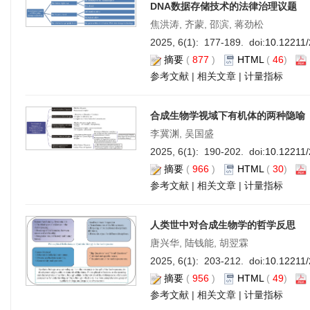
DNA数据存储技术的法律治理议题
焦洪涛, 齐蒙, 邵滨, 蒋劲松
2025, 6(1): 177-189. doi:
10.12211
摘要
(
877
)
HTML
(
46
)
参考文献
|
相关文章
|
计量指标
合成生物学视域下有机体的两种隐喻
李冀渊, 吴国盛
2025, 6(1): 190-202. doi:
10.12211
摘要
(
966
)
HTML
(
30
)
参考文献
|
相关文章
|
计量指标
人类世中对合成生物学的哲学反思
唐兴华, 陆钱能, 胡翌霖
2025, 6(1): 203-212. doi:
10.12211
摘要
(
956
)
HTML
(
49
)
参考文献
|
相关文章
|
计量指标