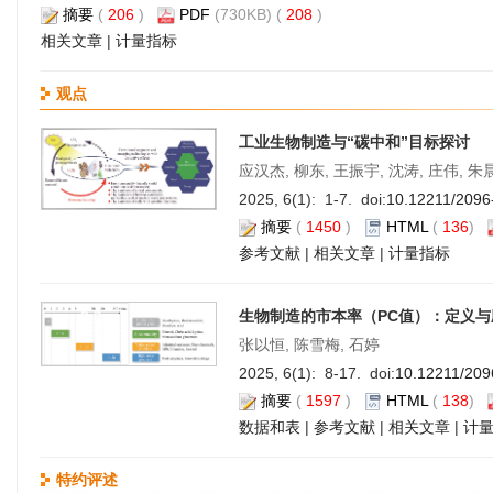
摘要
(
206
)
PDF
(730KB) (
208
)
相关文章
|
计量指标
观点
工业生物制造与“碳中和”目标探讨
应汉杰, 柳东, 王振宇, 沈涛, 庄伟, 朱
2025, 6(1): 1-7. doi:
10.12211/2096
摘要
(
1450
)
HTML
(
136
)
参考文献
|
相关文章
|
计量指标
生物制造的市本率（PC值）：定义与
张以恒, 陈雪梅, 石婷
2025, 6(1): 8-17. doi:
10.12211/209
摘要
(
1597
)
HTML
(
138
)
数据和表
|
参考文献
|
相关文章
|
计
特约评述