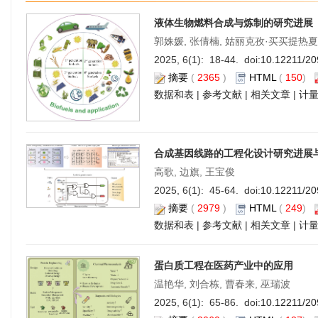
液体生物燃料合成与炼制的研究进展
郭姝媛, 张倩楠, 姑丽克孜·买买提热夏
2025, 6(1): 18-44. doi:
10.12211/20
摘要
(
2365
)
HTML
(
150
)
数据和表
|
参考文献
|
相关文章
|
计
合成基因线路的工程化设计研究进展
高歌, 边旗, 王宝俊
2025, 6(1): 45-64. doi:
10.12211/20
摘要
(
2979
)
HTML
(
249
)
数据和表
|
参考文献
|
相关文章
|
计
蛋白质工程在医药产业中的应用
温艳华, 刘合栋, 曹春来, 巫瑞波
2025, 6(1): 65-86. doi:
10.12211/20