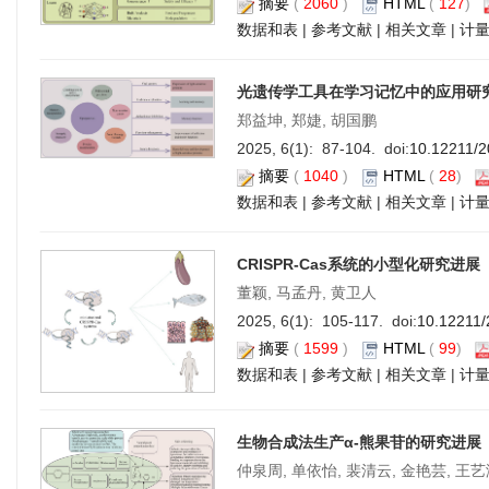
摘要
(
2060
)
HTML
(
127
)
数据和表
|
参考文献
|
相关文章
|
计
光遗传学工具在学习记忆中的应用研
郑益坤, 郑婕, 胡国鹏
2025, 6(1): 87-104. doi:
10.12211/2
摘要
(
1040
)
HTML
(
28
)
数据和表
|
参考文献
|
相关文章
|
计
CRISPR-Cas系统的小型化研究进展
董颖, 马孟丹, 黄卫人
2025, 6(1): 105-117. doi:
10.12211/
摘要
(
1599
)
HTML
(
99
)
数据和表
|
参考文献
|
相关文章
|
计
生物合成法生产α-熊果苷的研究进展
仲泉周, 单依怡, 裴清云, 金艳芸, 王艺