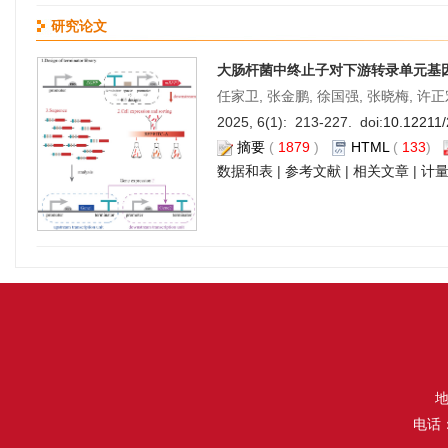
研究论文
大肠杆菌中终止子对下游转录单元基
任家卫, 张金鹏, 徐国强, 张晓梅, 许正
2025, 6(1): 213-227. doi:
10.12211
摘要
(
1879
)
HTML
(
133
)
数据和表
|
参考文献
|
相关文章
|
计
地
电话：（